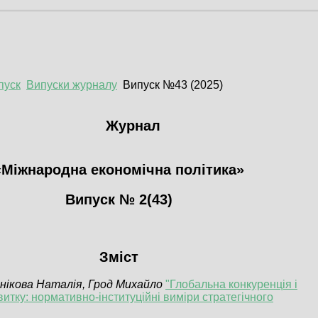
пуск
Випуски журналу
Випуск №43 (2025)
Журнал
«Міжнародна економічна політика»
Випуск № 2(43)
Зміст
нікова Наталія, Грод Михайло
"Глобальна конкуренція і
итку: нормативно-інституційні виміри стратегічного