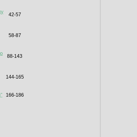
ку
42-57
58-87
го
88-143
144-165
и"
166-186