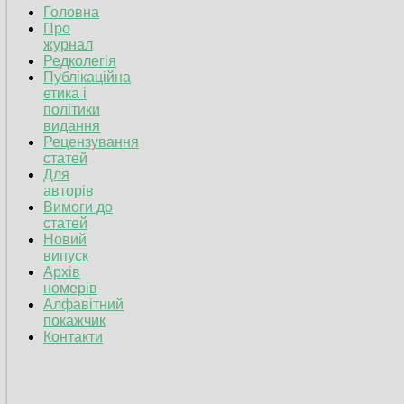
Головна
Про
журнал
Редколегія
Публікаційна
етика і
політики
видання
Рецензування
статей
Для
авторів
Вимоги до
статей
Новий
випуск
Архів
номерів
Алфавітний
покажчик
Контакти