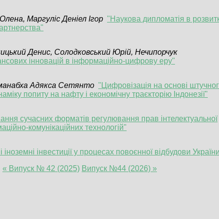
Олена, Маргуліс Деніел Ігор
"Наукова дипломатія в розвит
партнерства"
ницький Денис, Солодковський Юрій, Нечипорчук
ансових інновацій в інформаційно-цифрову еру"
манабха Адякса Сетянто
"Цифровізація на основі штучно
инаміку попиту на нафту і економічну траєкторію Індонезії"
ання сучасних форматів регулювання прав інтелектуальної
маційно-комунікаційних технологій"
 іноземні інвестиції у процесах повоєнної відбудови Україн
:
« Випуск № 42 (2025)
Випуск №44 (2026) »