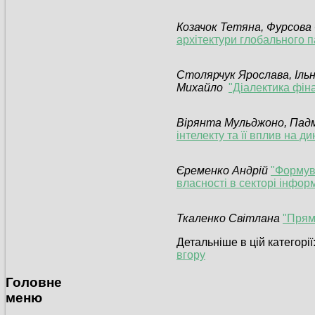
Козачок Тетяна, Фурсова 
архітектури глобального 
Столярчук Ярослава, Іль
Михайло
"Діалектика фін
Вірянта Мульджоно, Пад
інтелекту та її вплив на д
Єременко Андрій
"Формув
власності в секторі інфор
Ткаленко Світлана
"Прямі
Детальніше в цій категорії
вгору
Головне
меню