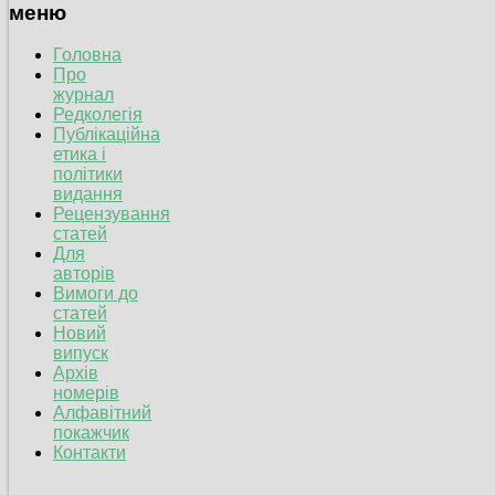
меню
Головна
Про
журнал
Редколегія
Публікаційна
етика і
політики
видання
Рецензування
статей
Для
авторів
Вимоги до
статей
Новий
випуск
Архів
номерів
Алфавітний
покажчик
Контакти