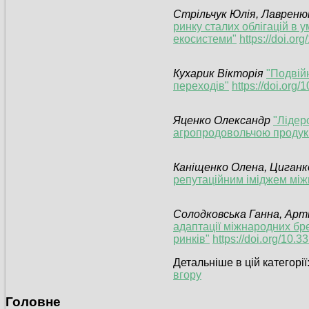
Стрільчук Юлія, Лавренюк
ринку сталих облігацій в 
екосистеми"
https://doi.or
Кухарик Вікторія
"Подвій
переходів"
https://doi.org
Яценко Олександр
"Лідерс
агропродовольчою продук
Каніщенко Олена, Циганк
репутаційним іміджем між
Солодковська Ганна, Ар
адаптації міжнародних бр
ринків"
https://doi.org/10.
Детальніше в цій категорії
вгору
Головне