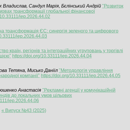
 Владислав, Сандул Марія, Бєлінський Андрій
"Розвиток
умовах трансформації глобальної фінансової
g/10.33111/iep.2026.44.02
на трансформація ЄС: синергія зеленого та цифрового
/10.33111/iep.2026.44.03
тво країн, регіонів та інтеграційних угруповань у торгівлі
цією"
https://doi.org/10.33111/iep.2026.44.04
ова Тетяна, Мисько Данііл
"Методологія управління
народної компанії"
https://doi.org/10.33111/iep.2026.44.05
тюшенко Анастасія
"Рекламні агенції у комунікаційній
ендів до локальних умов цільових
33111/iep.2026.44.06
:
« Випуск №43 (2025)