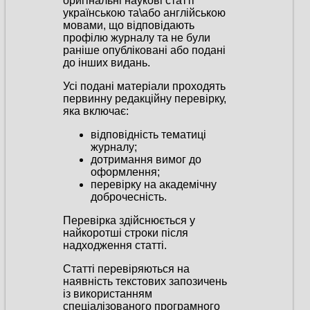
оригінальні наукові статті
українською та\або англійською
мовами, що відповідають
профілю журналу та не були
раніше опубліковані або подані
до інших видань.
Усі подані матеріали проходять
первинну редакційну перевірку,
яка включає:
відповідність тематиці
журналу;
дотримання вимог до
оформлення;
перевірку на академічну
доброчесність.
Перевірка здійснюється у
найкоротші строки після
надходження статті.
Статті перевіряються на
наявність текстових запозичень
із використанням
спеціалізованого програмного