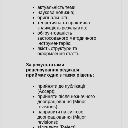
актуальність теми;
наукова новизна;
оригінальність;
теоретична та практична
значущість результатів;
обґрунтованість
застосованого методичного
інструментарію;
якість структури та
оформлення статті.
За результатами
рецензування редакція
приймає одне з таких рішень:
прийняти до публікації
(Accept);
прийняти після незначного
доопрацювання (Minor
revisions);
направити на суттєве
доопрацювання (Major
revisions);
відхилити (Reject).