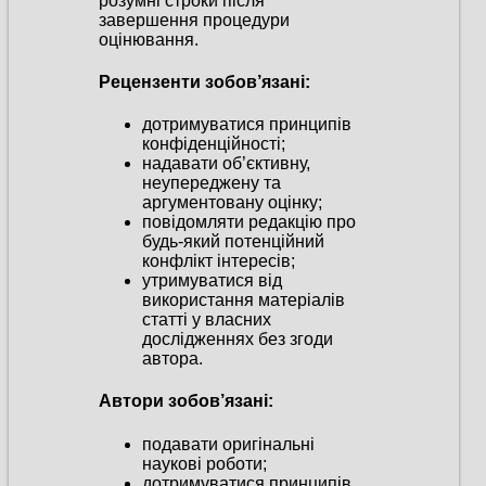
розумні строки після
завершення процедури
оцінювання.
Рецензенти зобов’язані:
дотримуватися принципів
конфіденційності;
надавати об’єктивну,
неупереджену та
аргументовану оцінку;
повідомляти редакцію про
будь-який потенційний
конфлікт інтересів;
утримуватися від
використання матеріалів
статті у власних
дослідженнях без згоди
автора.
Автори зобов’язані:
подавати оригінальні
наукові роботи;
дотримуватися принципів