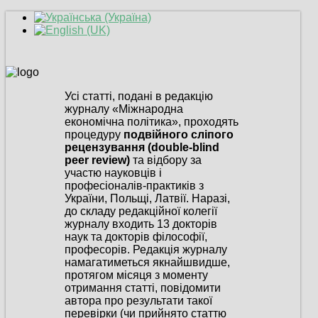
Усі статті, подані в редакцію
журналу «Міжнародна
економічна політика», проходять
процедуру
подвійного сліпого
рецензування (double-blind
peer review)
та відбору за
участю науковців і
професіоналів-практиків з
України, Польщі, Латвії. Наразі,
до складу редакційної колегії
журналу входить 13 докторів
наук та докторів філософії,
професорів. Редакція журналу
намагатиметься якнайшвидше,
протягом місяця з моменту
отримання статті, повідомити
автора про результати такої
перевірки (чи прийнято статтю