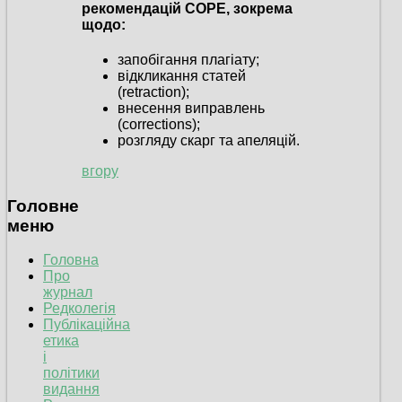
рекомендацій COPE, зокрема
щодо:
запобігання плагіату;
відкликання статей
(retraction);
внесення виправлень
(corrections);
розгляду скарг та апеляцій.
вгору
Головне
меню
Головна
Про
журнал
Редколегія
Публікаційна
етика
і
політики
видання