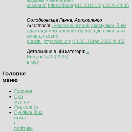
іміджем міжнародної
компанії"
https://doi.org/10.33111/iep.2026.44.05
Солодковська Ганна, Артюшенко
Анастасія
"Рекламні агенції у комунікаційній
адаптації міжнародних брендів до локальних
умов цільових
ринків"
https://doi.org/10.33111/iep.2026.44.06
Детальніше в цій категорії:
«
Випуск №43 (2025)
вгору
Головне
меню
Головна
Про
журнал
Редколегія
Публікаційна
етика
і
політики