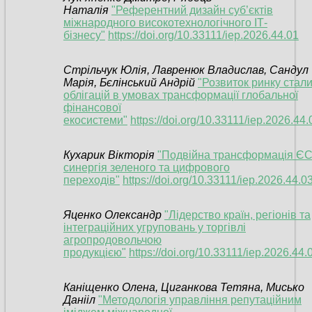
Наталія
"Референтний дизайн суб’єктів
міжнародного високотехнологічного ІТ-
бізнесу"
https://doi.org/10.33111/iep.2026.44.01
Стрільчук Юлія, Лавренюк Владислав, Сандул
Марія, Бєлінський Андрій
"Розвиток ринку стал
облігацій в умовах трансформації глобальної
фінансової
екосистеми"
https://doi.org/10.33111/iep.2026.44.
Кухарик Вікторія
"Подвійна трансформація ЄС
синергія зеленого та цифрового
переходів"
https://doi.org/10.33111/iep.2026.44.0
Яценко Олександр
"Лідерство країн, регіонів та
інтеграційних угруповань у торгівлі
агропродовольчою
продукцією"
https://doi.org/10.33111/iep.2026.44.
Каніщенко Олена, Циганкова Тетяна, Мисько
Данііл
"Методологія управління репутаційним