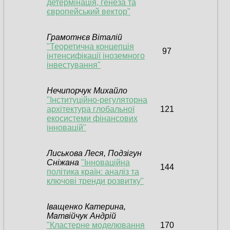
детермінація, генеза та
європейський вектор"
Грамотнєв Вітал
ій
"Теоретична концепція
97
інтенсифікації іноземного
інвестування"
Нечипорчук Михайло
"Інституційно-регуляторна
архітектура глобальної
121
екосистеми фінансових
інновацій"
Лиськова Леся, Подзігун
Сніжана
"Інноваційна
144
політика країн: аналіз та
ключові тренди розвитку"
Іващенко Катерина,
Матвійчук Андрій
"Кластерне моделювання
170