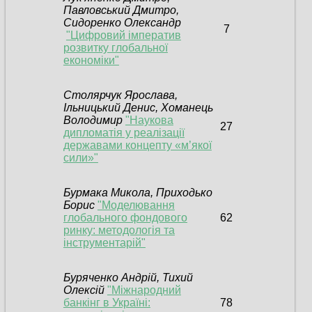
Павловський Дмитро,
Сидоренко Олександр
7
"Цифровий імператив
розвитку глобальної
економіки"
Столярчук Ярослава,
Ільницький Денис, Хоманець
Володимир
"Наукова
27
дипломатія у реалізації
державами концепту «м’якої
сили»"
Бурмака Микола, Приходько
Борис
"Моделювання
глобального фондового
62
ринку: методологія та
інструментарій"
Буряченко Андрій, Тихий
Олексій
"Міжнародний
банкінг в Україні:
78