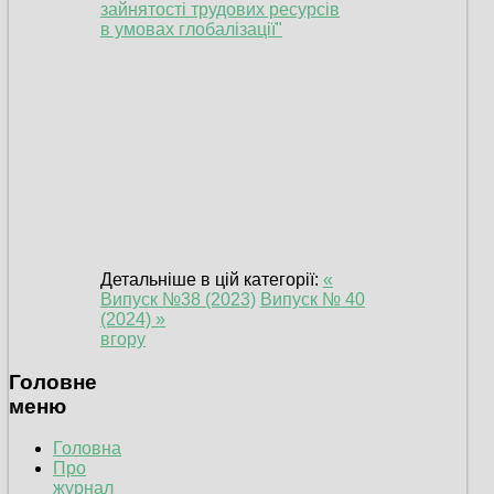
зайнятості трудових ресурсів
в умовах глобалізації"
Детальніше в цій категорії:
«
Випуск №38 (2023)
Випуск № 40
(2024) »
вгору
Головне
меню
Головна
Про
журнал