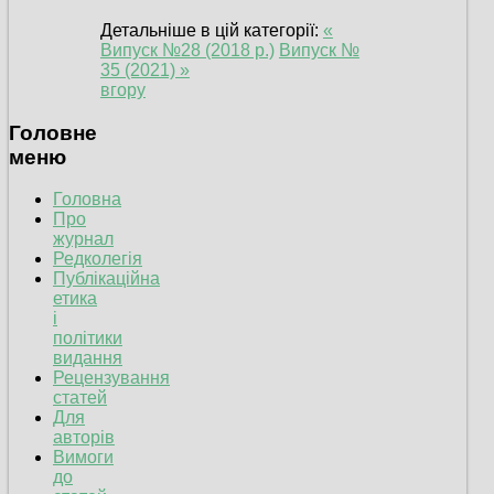
Детальніше в цій категорії:
«
Випуск №28 (2018 р.)
Випуск №
35 (2021) »
вгору
Головне
меню
Головна
Про
журнал
Редколегія
Публікаційна
етика
і
політики
видання
Рецензування
статей
Для
авторів
Вимоги
до