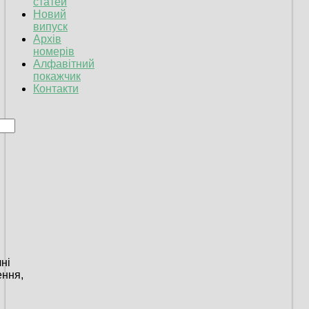
статей
Новий
випуск
Архів
номерів
Алфавітний
покажчик
Контакти
ні
ення,