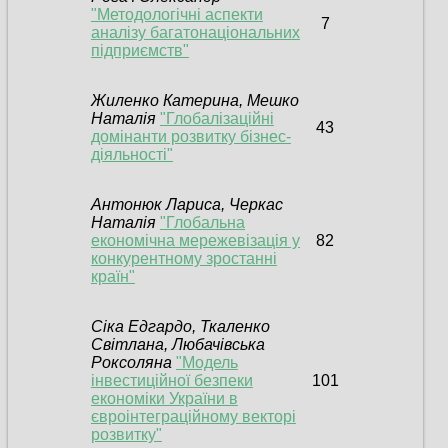
"Методологічні аспекти
7
аналізу багатонаціональних
підприємств"
Жиленко Катерина, Мешко
Наталія
"Глобалізаційні
43
домінанти розвитку бізнес-
діяльності"
Антонюк Лариса, Черкас
Наталія
"Глобальна
економічна мережевізація у
82
конкурентному зростанні
країн"
Сіка Едгардо, Ткаленко
Світлана, Любачівська
Роксоляна
"Модель
інвестиційної безпеки
101
економіки України в
євроінтеграційному векторі
розвитку"