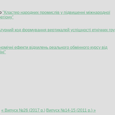
ко
"Кластер народних промислів у підвищенні міжнародної
егіону"
ьтурний код формування вертикалей успішності етнічних гр
омічні ефекти відхилень реального обмінного курсу від
їні"
:
« Випуск №26 (2017 р.)
Випуск №14-15 (2011 р.) »