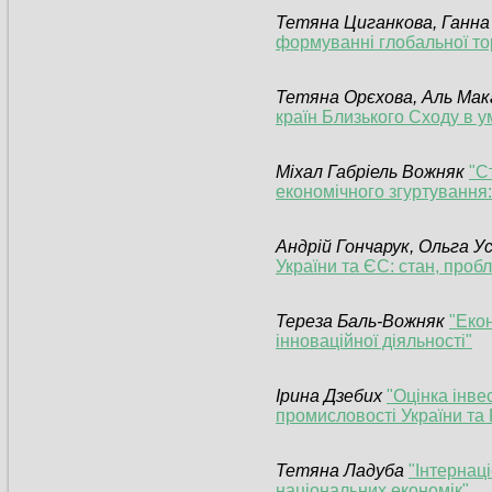
Тетяна Циганкова, Ганна
формуванні глобальної тор
Тетяна Орєхова, Аль Мак
країн Близького Сходу в 
Міхал Габріель Вожняк
"С
економічного згуртування
Андрій Гончарук, Ольга У
України та ЄС: стан, проб
Тереза Баль-Вожняк
"Еко
інноваційної діяльності"
Ірина Дзебих
"Оцінка інве
промисловості України та 
Тетяна Ладуба
"Інтернац
національних економік"