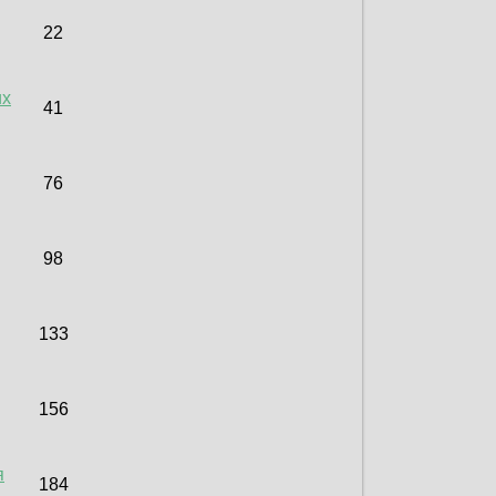
22
их
41
76
98
133
156
я
184