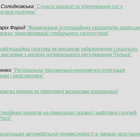
 Солодковська
"Сучасні коаліції та угруповання сот у
гової політики"
аріх Фарид
"Формування інтеграційних пріоритетів арабськ
умовах трансформації глобального світоустрою"
табілізаційна політика як механізм забезпечення соціально-
: висновки з досвіду антикризового регулювання Польщі"
сенко
"Регіональна торговельно-економічна інтеграція
леми і перспективи"
номічні мережі як ефективні механізми координації
стиційних проектів на прикладах газової і нафтової галузей
Росії"
іоналізація автомобільної промисловості в умовах зростанн