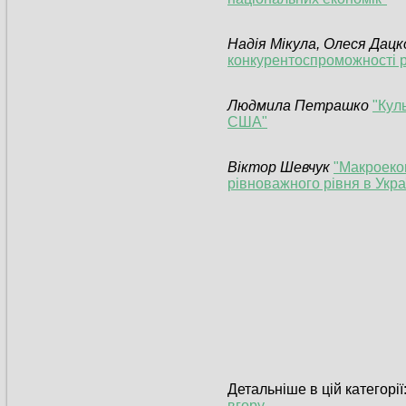
Надія Мікула, Олеся Дац
конкурентоспроможності р
Людмила Петрашко
"Кул
США"
Віктор Шевчук
"Макроекон
рівноважного рівня в Укра
Детальніше в цій категорії
вгору